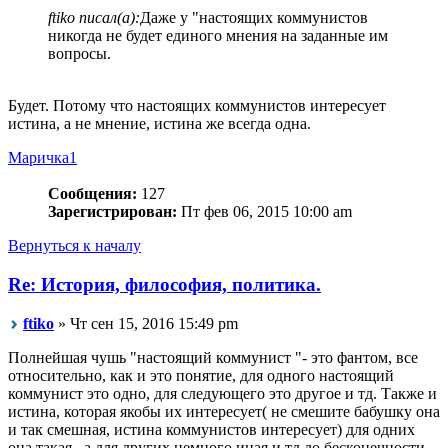
ftiko писал(а):
Даже у "настоящих коммунистов
никогда не будет единого мнения на заданные им
вопросы.
Будет. Потому что настоящих коммунистов интересует
истина, а не мнение, истина же всегда одна.
Маричка1
Сообщения:
127
Зарегистрирован:
Пт фев 06, 2015 10:00 am
Вернуться к началу
Re: История, философия, политика.
ftiko
» Чт сен 15, 2016 15:49 pm
Полнейшая чушь "настоящий коммунист "- это фантом, все
относительно, как и это понятие, для одного настоящий
коммунист это одно, для следующего это другое и тд. Также и
истина, которая якобы их интересует( не смешите бабушку она
и так смешная, истина коммунистов интересует) для одних
она такая , а для других немного иная и тд до бесконечности.