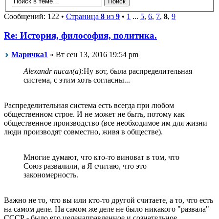
Сообщений: 122 •
Страница
8
из
9
•
1
...
5
,
6
,
7
,
8
,
9
Re: История, философия, политика.
Маричка1
» Вт сен 13, 2016 19:54 pm
Alexandr писал(а):
Ну вот, была распределительная
система, с этим хоть согласны...
Распределительная система есть всегда при любом
общественном строе. И не может не быть, потому как
общественное производство (все необходимое им для жизни
люди производят совместно, живя в обществе).
Многие думают, что кто-то виноват в том, что
Союз развалили, а Я считаю, что это
закономерность.
Важно не то, что вы или кто-то другой считаете, а то, что есть
на самом деле. На самом же деле не было никакого "развала"
СССР - было его целенаправленное и сознательное