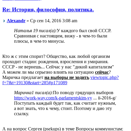
Re: История, философия, политика.
Alexandr
» Ср сен 14, 2016 3:08 am
Наталья 19 писал(а):
У каждого был свой СССР.
Сравнивая с настоящим, вижу - в чем-то были
плюсы, в чем-то минусы.
Кто ж с этим спорит? Общество, как любой организм
проходит стадии: рождения, взросления и умирания.
СССР - не вернешь... Сейчас у нас "дикий капитализм"
А можем ли мы серьезно влиять на ситуацию
сейчас
?
Маричка предлагает
на выборы не ходить
viewtopic.php?
f=7&t=19130&start=285#p171089
Маричка1 писал(а):
По поводу грядущих выборов
https://work-way.com/k-parlamentskim-vy
... ii-2016-g/
Поступать каждый будет так, как считает нужным,
а вот знать, что к чему, стоит. Поэтому и даю эту
ссылку.
А на вопрос Сергея (psekups) в теме Вопросы коммунистам: