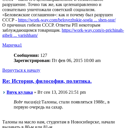
разрушение. Точно так же, как целенаправленно и
сознательно уничтожали советский социализм.
«Беловежские соглашения»: как и почему был разрушен
СССР -
https://work-way.com/belovezhskie-sogla ... shen-sssr/
О причинах гибели СССР. Ответы РП некоторым
заблуждающимся товарищам.
https://work-way.com/o-prichinah-
gibeli ... varishham/
Маричка1
Сообщения:
127
Зарегистрирован:
Пт фев 06, 2015 10:00 am
Вернуться к началу
Re: История, философия, политика.
Внук кулака
» Вт сен 13, 2016 21:51 pm
Bobr писал(а):
Талоны, стали появляться 1988г., в
первую очередь на сахар.
Талоны на масло нам, студентам в Новосибирске, начали
выдавать в 80-м или 81-м.