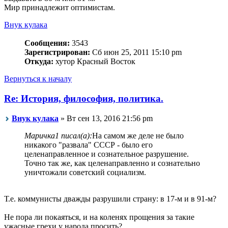
Мир принадлежит оптимистам.
Внук кулака
Сообщения:
3543
Зарегистрирован:
Сб июн 25, 2011 15:10 pm
Откуда:
хутор Красный Восток
Вернуться к началу
Re: История, философия, политика.
Внук кулака
» Вт сен 13, 2016 21:56 pm
Маричка1 писал(а):
На самом же деле не было
никакого "развала" СССР - было его
целенаправленное и сознательное разрушение.
Точно так же, как целенаправленно и сознательно
уничтожали советский социализм.
Т.е. коммунисты дважды разрушили страну: в 17-м и в 91-м?
Не пора ли покаяться, и на коленях прощения за такие
ужасные грехи у народа просить?