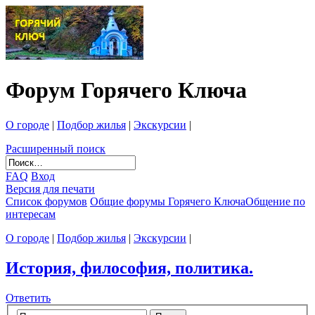
Форум Горячего Ключа
О городе
|
Подбор жилья
|
Экскурсии
|
Расширенный поиск
FAQ
Вход
Версия для печати
Список форумов
Общие форумы Горячего Ключа
Общение по
интересам
О городе
|
Подбор жилья
|
Экскурсии
|
История, философия, политика.
Ответить