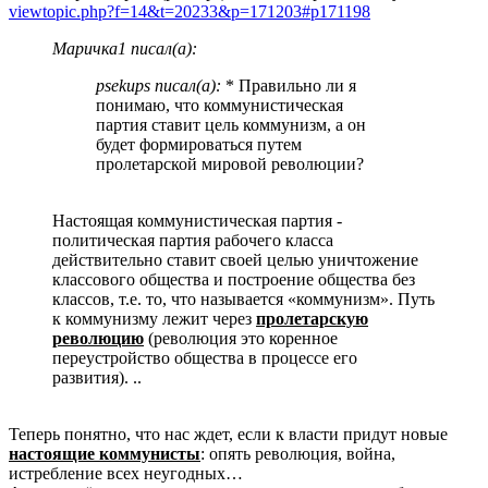
viewtopic.php?f=14&t=20233&p=171203#p171198
Маричка1 писал(а):
psekups писал(а):
* Правильно ли я
понимаю, что коммунистическая
партия ставит цель коммунизм, а он
будет формироваться путем
пролетарской мировой революции?
Настоящая коммунистическая партия -
политическая партия рабочего класса
действительно ставит своей целью уничтожение
классового общества и построение общества без
классов, т.е. то, что называется «коммунизм». Путь
к коммунизму лежит через
пролетарскую
революцию
(революция это коренное
переустройство общества в процессе его
развития). ..
Теперь понятно, что нас ждет, если к власти придут новые
настоящие коммунисты
: опять революция, война,
истребление всех неугодных…