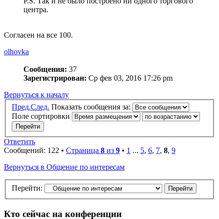
P.S. Так и не было построено ни одного торгового
центра.
Согласен на все 100.
olhovka
Сообщения:
37
Зарегистрирован:
Ср фев 03, 2016 17:26 pm
Вернуться к началу
Пред.
След.
Показать сообщения за:
Поле сортировки
Ответить
Сообщений: 122 •
Страница
8
из
9
•
1
...
5
,
6
,
7
,
8
,
9
Вернуться в Общение по интересам
Перейти:
Кто сейчас на конференции