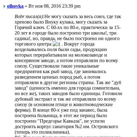
olhovka
» Вт ноя 08, 2016 23:39 pm
Bobr писал(а):
Не могу сказать за весь союз, где так
хреново было Внуку кулака, могу сказать за
Горячий ключ. С 60-хх по 80-е, практически за 15-
20 лет в городе было построено три школы!, три
садика!, но, правда, не было построено ни одного
торгового центра
. Вокруг города
возделывались поля были сады, продукцию
которых перерабатывали на молокозаводе и
консервном заводе, а потом отправляли по всему
союзу. Существовали такие уникальные
предприятия как рыб завод, где занимались
разведением ценных пород рыб, а потом
отправляли в другие регионы страны. Так же "дуб
завод" (ценность именно для города сомнительна,
но все же), таких заводов было единицы. Готовили
дубовый экстракт и так же отправляли по всему
союзу (в основном птице и животноводческие
фермы). В конце 80-х уже под занавес, была
построена больница, в этот же период было
построено "Предгорье Кавказа", не успели
достроить корпус санатория №2 им. Островского
(теперь это поликлиника).