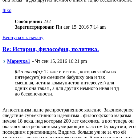
ftiko
Сообщения:
232
Зарегистрирован:
Пн авг 15, 2016 7:14 am
Вернуться к началу
Re: История, философия, политика.
Маричка1
» Чт сен 15, 2016 16:21 pm
ftiko писал(а):
Также и истина, которая якобы их
интересует( не смешите бабушку она и так
смешная, истина коммунистов интересует) для
одних она такая , а для других немного иная и тд
до бесконечности.
Агностицизм ныне распространенное явление. Закономерное
следствие субъективного идеализма - философского маразма
начала 18 века, над которым 200 лет смеялись, а вот теперь он
оказался востребованным умирающим классом буржуазии, его
последним пристанищем. Видимо, больше уж не за что ей
хвататься - до того стал страшен реальный мир и истина, что