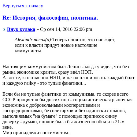
Вернуться к началу
Re: История, философия, политика.
Внук кулака
» Ср сен 14, 2016 22:06 pm
Alexandr писал(а):
Теперь понятно, что нас ждет,
если к власти придут новые настоящие
коммунисты
Настоящим коммунистом был Ленин - когда увидел, что без
рынка экономике кранты, сразу ввёл НЭП.
А вот те, кто отменил НЭП, и начал планировать каждый болт
и каждую гайку - это тупые фанатики...
Если бы не тупые фанатики от коммунизма, то скорее всего
СССР процветал бы до сих пор - социалистическая рыночная
экономика с добровольными кооперативами и
госпредприятиями, без олигархов и без идиотских планов,
выполняемых "на бумаге" с помощью приписок снизу
доверху - думаю, вполне была бы жизнеспособна и в 21-м
веке.
Мир принадлежит оптимистам.