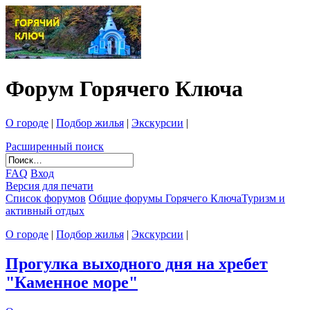
Форум Горячего Ключа
О городе
|
Подбор жилья
|
Экскурсии
|
Расширенный поиск
FAQ
Вход
Версия для печати
Список форумов
Общие форумы Горячего Ключа
Туризм и
активный отдых
О городе
|
Подбор жилья
|
Экскурсии
|
Прогулка выходного дня на хребет
"Каменное море"