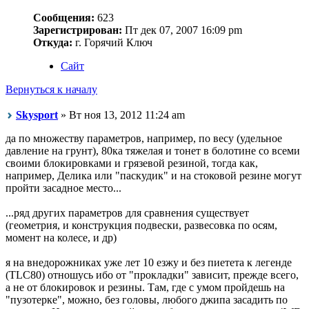
Сообщения:
623
Зарегистрирован:
Пт дек 07, 2007 16:09 pm
Откуда:
г. Горячий Ключ
Сайт
Вернуться к началу
Skysport
» Вт ноя 13, 2012 11:24 am
да по множеству параметров, например, по весу (удельное
давление на грунт), 80ка тяжелая и тонет в болотине со всеми
своими блокировками и грязевой резиной, тогда как,
например, Делика или "паскудик" и на стоковой резине могут
пройти засадное место...
...ряд других параметров для сравнения существует
(геометрия, и конструкция подвески, развесовка по осям,
момент на колесе, и др)
я на внедорожниках уже лет 10 езжу и без пиетета к легенде
(TLC80) отношусь ибо от "прокладки" зависит, прежде всего,
а не от блокировок и резины. Там, где с умом пройдешь на
"пузотерке", можно, без головы, любого джипа засадить по