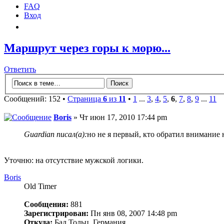
FAQ
Вход
Маршрут через горы к морю...
Ответить
Сообщений: 152 •
Страница
6
из
11
•
1
...
3
,
4
,
5
,
6
,
7
,
8
,
9
...
11
Boris
» Чт июн 17, 2010 17:44 pm
Guardian писал(а):
но не я первый, кто обратил внимание 
Уточню: на отсутствие мужской логики.
Boris
Old Timer
Сообщения:
881
Зарегистрирован:
Пн янв 08, 2007 14:48 pm
Откуда:
Бад Тольц, Германия