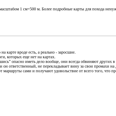
с масштабом 1 см=500 м. Более подробные карты для похода нен
на карте вроде есть, а реально - заросшие.
ги, которых еще нет на картах.
вшись” опасно иметь дело вообще, они всегда обвиняют других в
ли он ответственный, не перекладывает вину за свои промахи на 
маршруты сами и получают удовольствие от всего того, что про