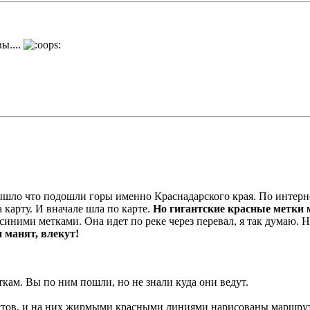
ы....
вышло что подошли горы именно Краснадарского края. По интер
 карту. И вначале шла по карте.
Но гигантские красные метки 
иними метками. Она идет по реке через перевал, я так думаю. Н
 манят, влекут!
кам. Вы по ним пошли, но не знали куда они ведут.
ристов, и на них жирмыми красными линиями нарисованы маршру