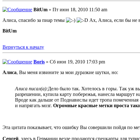
BitUm
» Пт июн 18, 2010 11:50 am
Алиса, спасибо за пиар темы
Ах, Алиса, если бы не в
BitUm
Вернуться к началу
Boris
» Сб июн 19, 2010 17:03 pm
Алиса
, Вы меня извините за мои дуразкие шутки, но:
Алиса писал(а):
Дело было так. Хотелось в горы. Так уж 
разрешении, купила карту побережья, нанесла маршрут на
Вроде как дальше от Поднавислы идет тропа помеченная с
и напрягать мозг.
Огромные красные метки проста таки
Эта цитата показывает, что ошибку Вы совершили пойдя по мет
Сергей
, здесь в Германии везде продаются спецкарты для ту