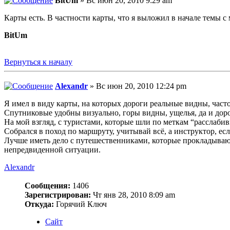
BitUm
» Вс июн 20, 2010 9:29 am
Карты есть. В частности карты, что я выложил в начале темы 
BitUm
Вернуться к началу
Alexandr
» Вс июн 20, 2010 12:24 pm
Я имел в виду карты, на которых дороги реальные видны, часто 
Спутниковые удобны визуально, горы видны, ущелья, да и доро
На мой взгляд, с туристами, которые шли по меткам “расслаби
Собрался в поход по маршруту, учитывай всё, а инструктор, ес
Лучше иметь дело с путешественниками, которые прокладывают 
непредвиденной ситуации.
Alexandr
Сообщения:
1406
Зарегистрирован:
Чт янв 28, 2010 8:09 am
Откуда:
Горячий Ключ
Сайт