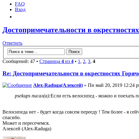
FAQ
Вход
Достопримечательности в окрестностях
Ответить
Сообщений: 47 •
Страница
4
из
4
•
1
,
2
,
3
,
4
Re: Достопримечательности в окрестностях Горяч
Alex-Raduga(Алексей)
» Пн май 20, 2019 12:24 
psekups писал(а):
Если есть велосипед - можно и поехать п
Велосипеда нет - будет когда совсем перееду ! Тем более - я се
спасибо.
Может и пересечемся.
Алексей (Alex-Raduga)