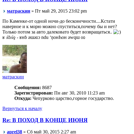
матраскин
» Пт май 29, 2015 23:02 pm
По Каменке-от одной ночи-до бесконечности....Кстати
наверное и к морю можно спуститься,почему бы и нет?
Только потом за авто далековато будет возвращаться..
ʁ ʎɓʎƍ - ʁнɓ ǝɯǝʚɔ ndu ‘ņонҺон ǝwqɯ оʚ
матраскин
Сообщения:
8687
Зарегистрирован:
Пн авг 30, 2010 11:23 am
Откуда:
Чепурково царство,горное государство.
Вернуться к началу
Re: В ПОХОД В КОНЦЕ ИЮНЯ
aprel38
» Сб май 30, 2015 2:27 am