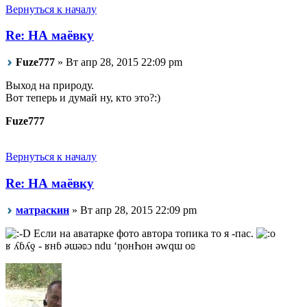
Вернуться к началу
Re: НА маёвку
Fuze777
» Вт апр 28, 2015 22:09 pm
Выход на природу.
Вот теперь и думай ну, кто это?:)
Fuze777
Вернуться к началу
Re: НА маёвку
матраскин
» Вт апр 28, 2015 22:09 pm
Если на аватарке фото автора топика то я -пас.
ʁ ʎɓʎƍ - ʁнɓ ǝɯǝʚɔ ndu ‘ņонҺон ǝwqɯ оʚ