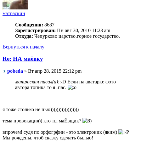
матраскин
Сообщения:
8687
Зарегистрирован:
Пн авг 30, 2010 11:23 am
Откуда:
Чепурково царство,горное государство.
Вернуться к началу
Re: НА маёвку
pobeda
» Вт апр 28, 2015 22:12 pm
матраскин писал(а):
:-D Если на аватарке фото
автора топика то я -пас.
я тоже столько не пью))))))))))))))))))
тема провокация)) кто ты маЁвщик?
впрочем! судя по орфогрфии - это электроник (яким)
Мы рождены, чтоб сказку сделать былью!