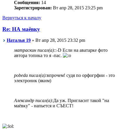
Сообщения:
14
Зарегистрирован:
Вт апр 28, 2015 23:25 pm
Вернуться к началу
Re: НА маёвку
Наталья 19
» Вт апр 28, 2015 23:32 pm
матраскин писал(а):
:-D Если на аватарке фото
автора топика то я -пас.
pobeda писал(а):
впрочем! судя по орфогрфии - это
электроник (яким)
Алeксандр писал(а):
Да уж. Пригласит такой "на
маёвку" - напьется и СЪЕСТ!