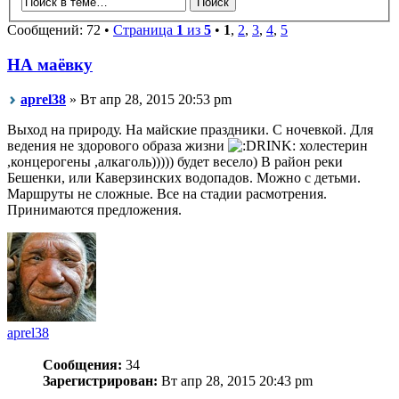
Сообщений: 72 •
Страница
1
из
5
•
1
,
2
,
3
,
4
,
5
НА маёвку
aprel38
» Вт апр 28, 2015 20:53 pm
Выход на природу. На майские праздники. С ночевкой. Для
ведения не здорового образа жизни
холестерин
,концерогены ,алкаголь))))) будет весело) В район реки
Бешенки, или Каверзинских водопадов. Можно с детьми.
Маршруты не сложные. Все на стадии расмотрения.
Принимаются предложения.
aprel38
Сообщения:
34
Зарегистрирован:
Вт апр 28, 2015 20:43 pm