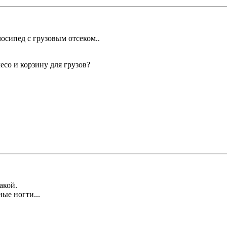
лосипед с грузовым отсеком..
есо и корзину для грузов?
акой.
ые ногти...