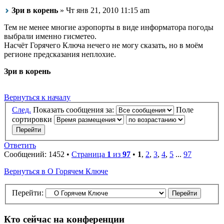
Зри в корень
» Чт янв 21, 2010 11:15 am
Тем не менее многие аэропорты в виде информатора погоды
выбрали именно гисметео.
Насчёт Горячего Ключа нечего не могу сказать, но в моём
регионе предсказания неплохие.
Зри в корень
Вернуться к началу
След.
Показать сообщения за:
Поле
сортировки
Ответить
Сообщений: 1452 •
Страница
1
из
97
•
1
,
2
,
3
,
4
,
5
...
97
Вернуться в О Горячем Ключе
Перейти:
Кто сейчас на конференции