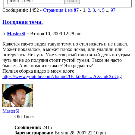
Сообщений: 1452 •
Страница
1
из
97
•
1
,
2
,
3
,
4
,
5
...
97
Погодная тема.
MasterSl
» Вт ноя 10, 2009 12:28 pm
Кажется где-то видел такую тему, но стал искать и не нашел.
Может показалось, а может плохо искал, или удалили или
потерялась. Не суть. Уже четвертый или пятый день по утрам
чуть ли не до полудня стоит густой туман. Такое не часто
бывает. А вы помните такое? Это редкость?
Полная сборка видео в моем влоге
https://www.youtube.com/channel/UCkd0be ... AXCukXuGjg
MasterSl
Old Timer
Сообщения:
2415
Зарегистрирован:
Вс янв 28, 2007 22:10 pm