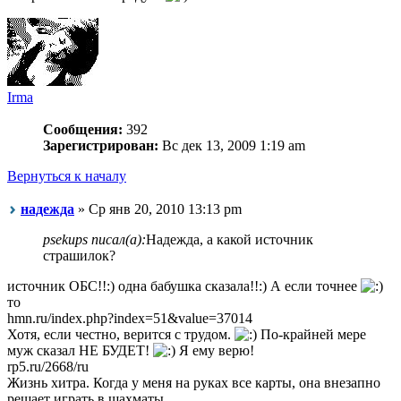
Irma
Сообщения:
392
Зарегистрирован:
Вс дек 13, 2009 1:19 am
Вернуться к началу
надежда
» Ср янв 20, 2010 13:13 pm
psekups писал(а):
Надежда, а какой источник
страшилок?
источник ОБС!!:) одна бабушка сказала!!:) А если точнее
то
hmn.ru/index.php?index=51&value=37014
Хотя, если честно, верится с трудом.
По-крайней мере
муж сказал НЕ БУДЕТ!
Я ему верю!
rp5.ru/2668/ru
Жизнь хитра. Когда у меня на руках все карты, она внезапно
решает играть в шахматы..