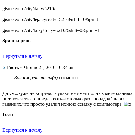
gismeteo.ru/city/daily/5216/
gismeteo.ru/city/legacy/?city=5216&shift=0&print=1
gismeteo.ru/city/busy/?city=5216&shift=0&print=1
Зри в корень
Вернуться к началу
Гость
» Чт янв 21, 2010 10:34 am
Зри в корень писал(а):
гисметео.
Да уж...хуже не встречал-чуваки не имея полных метеоданных
пытаются что то предсказать-я столько раз "попадал" на их
гаданиях,что просто удалил ихнюю ссылку с компьютера.
Гость
Вернуться к началу