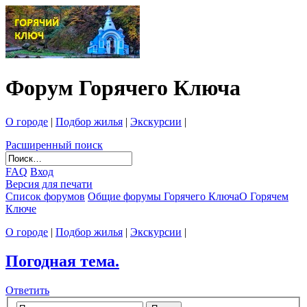
Форум Горячего Ключа
О городе
|
Подбор жилья
|
Экскурсии
|
Расширенный поиск
FAQ
Вход
Версия для печати
Список форумов
Общие форумы Горячего Ключа
О Горячем
Ключе
О городе
|
Подбор жилья
|
Экскурсии
|
Погодная тема.
Ответить