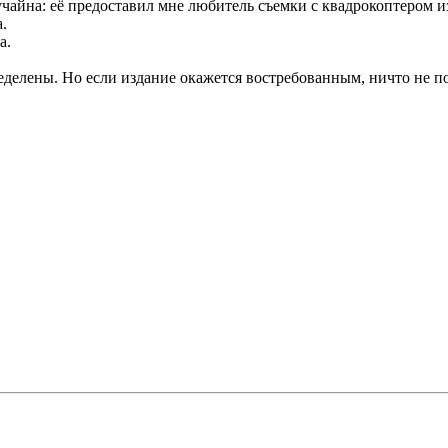
учайна: её предоставил мне любитель съемки с квадрокоптером и
.
а.
еделены. Но если издание окажется востребованным, ничто не п