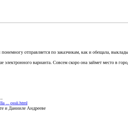
и понемногу отправляется по заказчикам, как и обещала, выкла
е электронного варианта. Совсем скоро она займет место в горо
..
a ... ossii.html
есте и Данииле Андрееве