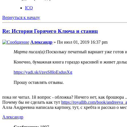
ICQ
Вернуться к началу
Re: История Горячего Ключа и станиц
Алeксандр
» Пн июл 01, 2019 16:37 pm
Марта писал(а):
Поскольку печатный вариант уже готов 
Конечно, бумажная книга гораздо красивей и живет дольш
https://yadi.sk/i/zesS8IoEsdusXg
Прошу оставлять отзывы.
пока не читал. 1й вопрос - обложка? Ничего нет, как брошюра ..
Почему бы не сделать как тут
https://royallib.com/book/andreeva_all
Алла Андреевна написала картину, тут, с хребта и рассказ о м
Алeксандр