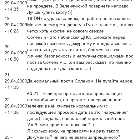
29.04.2009
не проедете. В Зеленчукской повернёте направо.
- 14:35
Лучше купить карту :))
19 -
16-DN> с удовольствием, но работа не позволяет.
29.04.2009
Можно посмотреть дорогу в Гугле-планета , там все
- 16:23
четко хоть и фотки не совсем свежие
Соленый - это Лабинская ДПС.....можете перед
поездкой позвонить дежурному и представившись
20 -
сказать что дескать так и так, боимся за свою
29.04.2009
личную безопасность и напуганы страшилками про
- 16:50
пост за Соленым......он вам расскажет что именно
надо делать и куда звонить....:)
21 -
29.04.2009
Да нормальный пост в Соленом. Не пугайте народ.
- 17:03
ed 21 - Если проверять аптечки проезжающих
22 -
автомобилистов, на предмет просроченности
29.04.2009
зелёнки в ней считаете нормальным (с
- 17:36
последующей просьбой дать за это "нарушение"
денег), тогда да, очень такой нормальный пост.
Vad5, мож просто не повезло? :)
Я сколько езжу, не проверяли ни разу такого.
23 -
Документы? ничего не везем запрещенного?