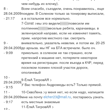
чем-нибудь их елочку).
8 -
Всем спасибо, съездили, очень понравилось , еще
28.04.2009
поедем. В Соленом только за тонировку выписали,
- 21:17
а в остальном все нормально.
7-Const >мы это видели)))))))повесили им
полтинник))))))))веселые ребята, карачаевцы. в
зеленчукской направо, если не изменяет память,
прим. напротив местного гаи. смотреть
9 -
внимательно, указатель невелик. и потом км. 20-25
29.04.2009
до архыза. мы НГ на БТА встречали. было оч.
- 9:09
прикольно. в соленом не так страшно, если
претензий к машине нет, потеряете некоторое
время на регистрации. после въезда в КЧР, перед
поселком псемен плохой участок дороги,
оползневый
10 -
9-ЁлкА ТигровАЯ >
29.04.2009
У Вас телефон Андромеды есть? Только прямой.
- 9:15
11 -
10-СквоЛена >у меня нет, но если надо, напишите
29.04.2009
мне на почту
elcher23@mail.ru
, постараюсь узнать.
- 9:17
есть местные знакомые
11-ЁлкА ТигровАЯ >
12 -