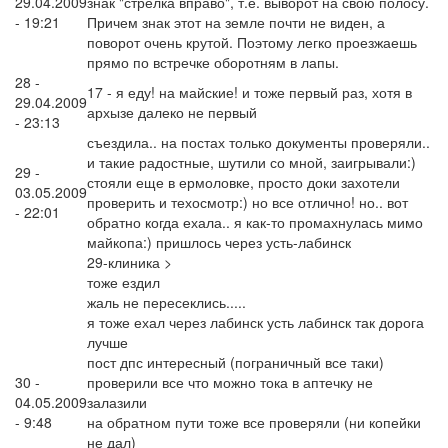
29.04.2009
знак "стрелка вправо", т.е. выворот на свою полосу.
- 19:21
Причем знак этот на земле почти не виден, а
поворот очень крутой. Поэтому легко проезжаешь
прямо по встречке оборотням в лапы.
28 -
17 - я еду! на майские! и тоже первый раз, хотя в
29.04.2009
архызе далеко не первый
- 23:13
съездила.. на постах только документы проверяли..
и такие радостные, шутили со мной, заигрывали:)
29 -
стояли еще в ермоловке, просто доки захотели
03.05.2009
проверить и техосмотр:) но все отлично! но.. вот
- 22:01
обратно когда ехала.. я как-то промахнулась мимо
майкопа:) пришлось через усть-лабинск
29-клиника >
тоже ездил
жаль не пересеклись.....
я тоже ехал через лабинск усть лабинск так дорога
лучше
пост дпс интересный (пограничный все таки)
30 -
проверили все что можно тока в аптечку не
04.05.2009
залазили
- 9:48
на обратном пути тоже все проверяли (ни копейки
не дал)