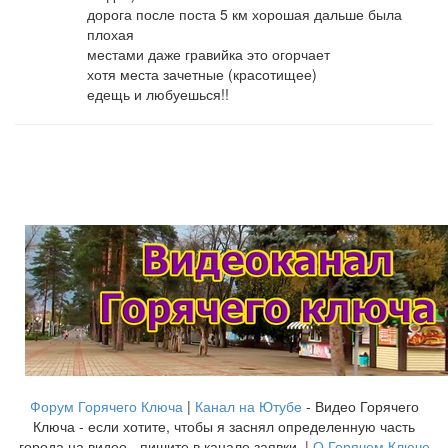
дорога после поста 5 км хорошая дальше была
плохая
местами даже гравийка это огорчает
хотя места зачетные (красотищее)
едещь и любуешься!!
Форум Горячего Ключа
|
Канал на Ютубе
- Видео Горячего
Ключа - если хотите, чтобы я заснял определенную часть
города на видео - пишите в канале заявки. |
О Горячем Ключе