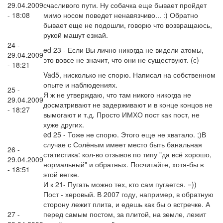
29.04.2009
счасливого пути. Ну собачка еще бывает пройдет
- 18:08
мимо носом поведет ненавязчиво... :) Обратно
бывает еще не подошли, говорю что возвращаюсь,
рукой машут езжай.
24 -
ed 23 - Если Вы лично никогда не видели атомы,
29.04.2009
это вовсе не значит, что они не существуют. (с)
- 18:21
Vad5, нисколько не спорю. Написал на собственном
опыте и наблюдениях.
25 -
Я ж не утверждаю, что там никого никогда не
29.04.2009
досматривают не задерживают и в конце концов не
- 18:27
вымогают и т.д. Просто ИМХО пост как пост, не
хуже других.
ed 25 - Тоже не спорю. Этого еще не хватало. ;)В
случае с Солёным имеет место быть банальная
26 -
статистика: кол-во отзывов по типу "да всё хорошо,
29.04.2009
нормальный" и обратных. Посчитайте, хотя-бы в
- 18:51
этой ветке.
И к 21- Пугать можно тех, кто сам пугается. =))
Пост - херовый. В 2007 году, например, в обратную
сторону лежит плита, и едешь как бы о встречке. А
27 -
перед самым постом, за плитой, на земле, лежит