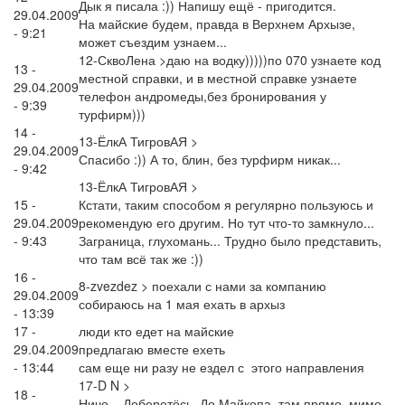
Дык я писала :)) Напишу ещё - пригодится.
29.04.2009
На майские будем, правда в Верхнем Архызе,
- 9:21
может съездим узнаем...
12-СквоЛена >даю на водку)))))по 070 узнаете код
13 -
местной справки, и в местной справке узнаете
29.04.2009
телефон андромеды,без бронирования у
- 9:39
турфирм)))
14 -
13-ЁлкА ТигровАЯ >
29.04.2009
Спасибо :)) А то, блин, без турфирм никак...
- 9:42
13-ЁлкА ТигровАЯ >
15 -
Кстати, таким способом я регулярно пользуюсь и
29.04.2009
рекомендую его другим. Но тут что-то замкнуло...
- 9:43
Заграница, глухомань... Трудно было представить,
что там всё так же :))
16 -
8-zvezdez > поехали с нами за компанию
29.04.2009
собираюсь на 1 мая ехать в архыз
- 13:39
17 -
люди кто едет на майские
29.04.2009
предлагаю вместе ехеть
- 13:44
сам еще ни разу не ездел с этого направления
17-D N >
18 -
Ничо... Доберетёсь. До Майкопа, там прямо, мимо