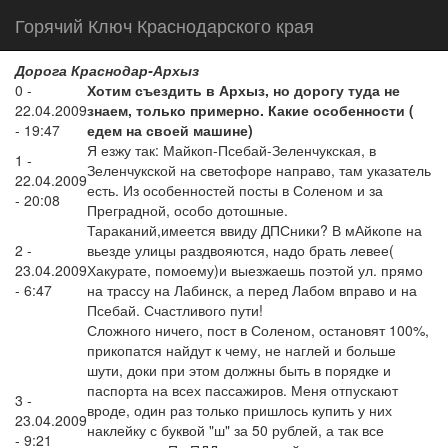
Горячий Ключ Краснодарского края
Дорога Краснодар-Архыз
0 -
Хотим съездить в Архыз, но дорогу туда не
22.04.2009
знаем, только примерно. Какие особенности (
- 19:47
едем на своей машине)
Я езжу так: Майкоп-Псебай-Зеленчукская, в
1 -
Зеленчукской на светофоре направо, там указатель
22.04.2009
есть. Из особенностей посты в Соленом и за
- 20:08
Преградной, особо дотошные.
Тараканий,имеется ввиду ДПСники? В мАйкопе на
2 -
вьезде улицы раздвояются, надо брать левее(
23.04.2009
Хакурате, помоему)и выезжаешь поэтой ул. прямо
- 6:47
на трассу на Лабинск, а перед Лабом вправо и на
Псебай. Счастливого пути!
Сложного ничего, пост в Соленом, остановят 100%,
прикопатся найдут к чему, не наглей и больше
шути, доки при этом должны быть в порядке и
паспорта на всех пассажиров. Меня отпускают
3 -
вроде, один раз только пришлось купить у них
23.04.2009
наклейку с буквой "ш" за 50 рублей, а так все
- 9:21