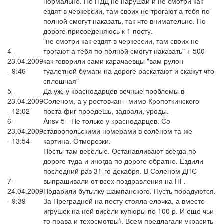
нормально. По ПДД не нарушай и не смотри как
ездят в черкессии, там своих не трогают а тебя по
полной смогут наказать, так что внимательно. По
дороге присоеденяюсь к 1 посту.
"не смотри как ездят в черкессии, там своих не
4 -
трогают а тебя по полной смогут наказать" + 500
23.04.2009
как говорили сами карачаевцы "вам рулон
- 9:46
туалетной бумаги на дороге раскатают и скажут что
сплошная"
5 -
Да уж, у краснодарцев вечные проблемы в
23.04.2009
Соленом, а у ростовчан - мимо Кропоткинского
- 12:02
поста фиг проедешь, задрали, уроды.
6 -
Ansv 5 - Не только у краснодарцев. Со
23.04.2009
ставропольскими номерами в солёном та-же
- 13:54
картина. Отморозки.
Посты там веселые. Останавливают всегда по
дороге туда и иногда по дороге обратно. Ездили
последний раз 31-го декабря. В Соленом ДПС
7 -
выпрашивали от всех поздравления на НГ.
24.04.2009
Подарили бутылку шампанского. Пусть порадуются.
- 9:39
За Преградной на посту стояла елочка, а вместо
игрушек на ней висели купюры по 100 р. И еще чьи-
то права и техосмотры). Всем предлагали украсить