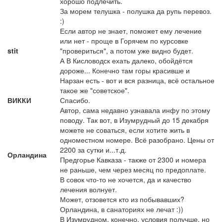
хорошо подлечить.
За морем телушка - полушка да рупь перевоз.
:)
Если автор не знает, поможет ему лечение
или нет - проще в Горячем по курсовке
stit
"провериться", а потом уже видно будет.
А В Кисловодск ехать далеко, обойдётся
дороже... Конечно там горы красивше и
Нарзан есть - вот и вся разница, всё остальное
такое же "советское".
ВИККИ
Спасибо.
Автор, сама недавно узнавала инфу по этому
поводу. Так вот, в Изумрудный до 15 декабря
можете не соваться, если хотите жить в
одноместном номере. Всё разобрано. Цены от
2200 за сутки и...т.д.
Орландина
Предгорье Кавказа - также от 2300 и номера
не раньше, чем через месяц по предоплате.
В совок что-то не хочется, да и качество
лечения волнует.
Может, отзовется кто из побывавших?
Орландина, в санаториях не лечат :))
В Изумрудном, конечно, условия получше, но