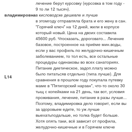
лечение берут курсовку (курсовка в том году -
9 то ли 12 тысяч).
владимировна
в кисловодске дешевле и лучше
в этомгоду отправляла брата и его жену в сан.
"Горячий ключ" на 12 дней, жили в корпусе
который новый. Цена на двоих составила
45600 руб. Чтосказать, дороговато... Лечение
базовое, построенное на приёме мин.воды,
если у вас профиль по желудочно-кишечным
заболеванием, то тол есть, все остальные
процедуры одинаковы во всех санаториях.
Питание диетическое, задоп.плату можно
было питатьсяв отдельно (типа лучше). Для
L14
сравнения в прошлом году покупала путевку
маме в "Пятигорский нарзан", что-то около 30
тыщ с копейками на 21 день, так вот, условия
проживания, лечение, питание в разы лучше...
Поэтому, владимировка дело говорит, если вы
за здоровьем едите, то уж лучше
выехатьподальше, но толка будет больше.
Хотя опять таки, всё зависит от профила,
желудочно-кишечные и в Горячем ключе