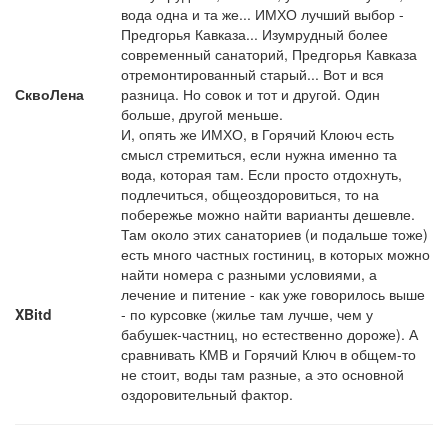
вода одна и та же... ИМХО лучший выбор -
Предгорья Кавказа... Изумрудный более
современный санаторий, Предгорья Кавказа
отремонтированный старый... Вот и вся
СквоЛена
разница. Но совок и тот и другой. Один
больше, другой меньше.
И, опять же ИМХО, в Горячий Клоюч есть
смысл стремиться, если нужна именно та
вода, которая там. Если просто отдохнуть,
подлечиться, общеоздоровиться, то на
побережье можно найти варианты дешевле.
Там около этих санаториев (и подальше тоже)
есть много частных гостиниц, в которых можно
найти номера с разными условиями, а
лечение и питение - как уже говорилось выше
XBitd
- по курсовке (жилье там лучше, чем у
бабушек-частниц, но естественно дороже). А
сравнивать КМВ и Горячий Ключ в общем-то
не стоит, воды там разные, а это основной
оздоровительный фактор.