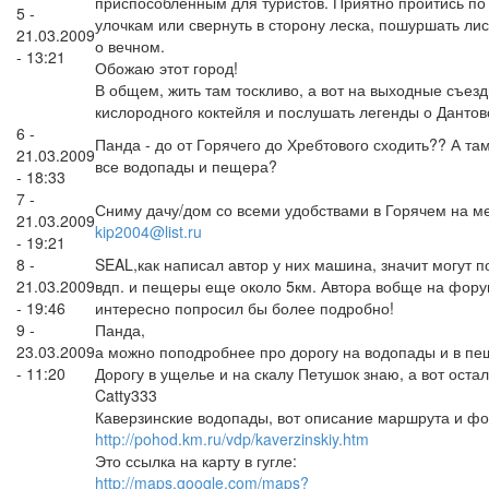
приспособленным для туристов. Приятно пройтись п
5 -
улочкам или свернуть в сторону леска, пошуршать ли
21.03.2009
о вечном.
- 13:21
Обожаю этот город!
В общем, жить там тоскливо, а вот на выходные съезд
кислородного коктейля и послушать легенды о Данто
6 -
Панда - до от Горячего до Хребтового сходить?? А там
21.03.2009
все водопады и пещера?
- 18:33
7 -
Сниму дачу/дом со всеми удобствами в Горячем на ме
21.03.2009
kip2004@list.ru
- 19:21
8 -
SEAL,как написал автор у них машина, значит могут п
21.03.2009
вдп. и пещеры еще около 5км. Автора вобще на фору
- 19:46
интересно попросил бы более подробно!
9 -
Панда,
23.03.2009
а можно поподробнее про дорогу на водопады и в пе
- 11:20
Дорогу в ущелье и на скалу Петушок знаю, а вот осталь
Catty333
Каверзинские водопады, вот описание маршрута и фо
http://pohod.km.ru/vdp/kaverzinskiy.htm
Это ссылка на карту в гугле:
http://maps.google.com/maps?