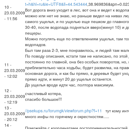
t=h&hl=ru&ie=UTF8&ll=44.543444
,38.969836&spn=0.02
10 -
Вот дорога вниз уходит в лес, вот она и ведет к водо
23.03.2009
можно или нет не знаю, но раньше видел на нивах л
- 11:56
самого ущелья, и по ущелью еще пешком до главного
30-40, после водопада подняться вверх(минут 10) и д
пещеры.
Можно погулять еще по ответвлениям ущелья, там то
водопадов.
Был там раза 2-3, мне понравилось, и людей там мал
По поводу описания, кстати там не написано, по этой 
постоянно по главной, она без особых поворотов, но,
11 -
приблизительно часа ходьбы, будет развилка, на пра
23.03.2009
основная дорога, и как бы прямо, в деревья будет уход
- 12:02
прямо идти, и минут 20 до ущелья останется.
До ущелья вроде идти час, полтора максимум.
12 -
счастливый котяра,
23.03.2009
спасибо большое!!!
- 12:19
13 -
//psekups.ru/forumgk/viewforum.php?f=11
тут кому инт
23.03.2009
много инфы по горячему и окрестностям.....
- 20:12
14 -
Поможайте с координатами достопримечательностей Г