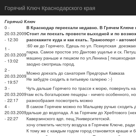
Горячий Ключ Краснодарского края
Горячий Ключ
0 -
В Краснодар переехали недавно. В Грячем Ключе 
20.03.2009
Стоит ли поехать провести выходной и по возмо
- 12:30
расскажите куда и как ехать. Трансопорт - автом
:60 км до Горячего. Едешь по ул. Псекупская доезжа
1 -
парка. Самое простое это Дантово ущелье и ск. Пету
20.03.2009
машину раньше и пешком по ул.Ленина [ пешеходная 
- 13:02
заодно смотришь город.
2 -
Можно доехать до санатория Предгорья Кавказа
20.03.2009
Не забудте сходить в питьевую галерею :-)
- 19:57
3 -
Чуть дальше Горячего по трассе к морю, повернуть н
20.03.2009
там есть богатырские пещеры - ничего особенного, но
- 22:17
разнообразия посмотреть можно
4 -
В самом Горячем можно по Мальцеву ручью сходить до
20.03.2009
дальше до водопада. А за Горячим до Хребтового (не
- 22:27
Каверзинского вдп. пещ.Университетской.
хочу отметить чистоту воздуха в Горячем Ключе, ради э
К тому же с каждым годом город становится краше и 